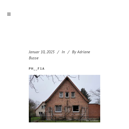
Januar 10, 2025
In
By
Adriane
Busse
PH__F1A